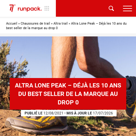
Accueil
»
Chaussures de trail
»
Altra trail
»
Altra Lone Peak – Déjà les 10 ans du
best seller de la marque au drop 0
ALTRA LONE PEAK – DÉJÀ LES 10 ANS
DU BEST SELLER DE LA MARQUE AU
DROP 0
PUBLIÉ LE
12/08/2021
•
MIS À JOUR LE
17/07/2026