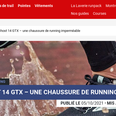
 de trail
Pointes
Vêtements
La Laverie runpack
Montr
Nos guides
Courses
ost 14 GTX – une chaussure de running imperméable
ING
 14 GTX – UNE CHAUSSURE DE RUNNIN
PUBLIÉ LE
05/10/2021
•
MIS 