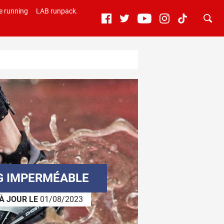
e running
LAB runpack.
G IMPERMÉABLE
À JOUR LE
01/08/2023