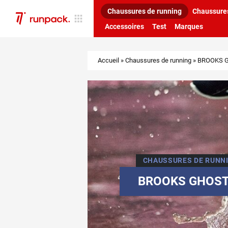
Chaussures de running
Chaussures
Accessoires
Test
Marques
Accueil
»
Chaussures de running
»
BROOKS Gh
CHAUSSURES DE RUNN
BROOKS GHOST