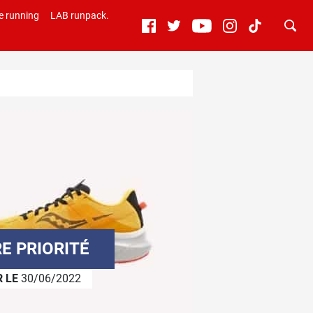
e running
LAB runpack.
E PRIORITÉ
R LE
30/06/2022