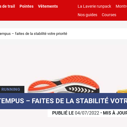
 de trail
Pointes
Vêtements
La Laverie runpack
Montr
Nos guides
Courses
mpus – faites de la stabilité votre priorité
 RUNNING
EMPUS – FAITES DE LA STABILITÉ VOTR
PUBLIÉ LE
04/07/2022
•
MIS À JOU