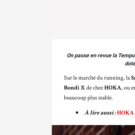
On passe en revue la Tempus
doté
Sur le marché du running, la
S
de chez
, ou 
Bondi X
HOKA
beaucoup plus stable.
À lire aussi :
HOKA B