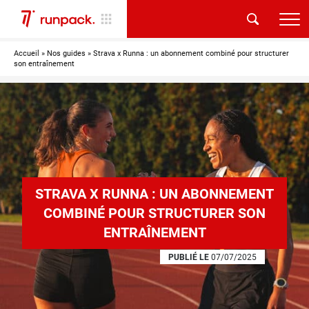
Accueil
»
Nos guides
»
Strava x Runna : un abonnement combiné pour structurer
son entraînement
STRAVA X RUNNA : UN ABONNEMENT
COMBINÉ POUR STRUCTURER SON
ENTRAÎNEMENT
PUBLIÉ LE
07/07/2025