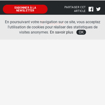
PARTAGER CET
S'ABONNER À LA
NEWSLETTER
ARTICLE
En poursuivant votre navigation sur ce site, vous acceptez
l'utilisation de cookies pour réaliser des statistiques de
visites anonymes.
En savoir plus
OK
Mentions légales
Contact
A propos
La team runpack
Bienvenue sur
runpack
, le site francophone de référence sur les équipements de running. Sur
runpack
, vous allez pouvoir découvrir toutes les nouveautés des chaussures de course à pied des
plus grandes marques comme Nike, adidas, New Balance, Mizuno, Brooks … Nous proposons
aussi des actualités autour des équipements de running pour booster vos performances comme
les chaussettes de performances, les appareils connectés, les lampes frontales et bien d’autres
produits. Retrouvez-nous sur les réseaux sociaux pour échanger autour des équipements de
running.
Copyright © 2026 runpack. | Tous droits réservés |
Politique de confidentialité