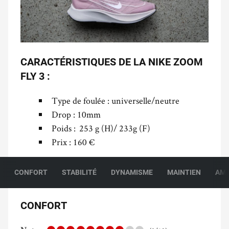
CARACTÉRISTIQUES DE LA NIKE ZOOM
FLY 3 :
Type de foulée : universelle/neutre
Drop : 10mm
Poids : 253 g (H)/ 233g (F)
Prix : 160 €
CONFORT
STABILITÉ
DYNAMISME
MAINTIEN
AMO
CONFORT