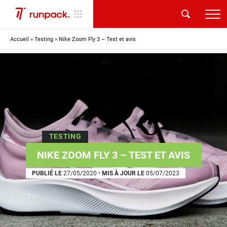
Accueil
»
Testing
»
Nike Zoom Fly 3 – Test et avis
TESTING
NIKE ZOOM FLY 3 – TEST ET AVIS
PUBLIÉ LE
27/05/2020
•
MIS À JOUR LE
05/07/2023