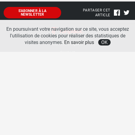
PARTAGER CET
S'ABONNER À LA
NEWSLETTER
ARTICLE
En poursuivant votre navigation sur ce site, vous acceptez
l'utilisation de cookies pour réaliser des statistiques de
visites anonymes.
En savoir plus
OK
Mentions légales
Contact
A propos
La team runpack
Bienvenue sur
runpack
, le site francophone de référence sur les équipements de running. Sur
runpack
, vous allez pouvoir découvrir toutes les nouveautés des chaussures de course à pied des
plus grandes marques comme Nike, adidas, New Balance, Mizuno, Brooks … Nous proposons
aussi des actualités autour des équipements de running pour booster vos performances comme
les chaussettes de performances, les appareils connectés, les lampes frontales et bien d’autres
produits. Retrouvez-nous sur les réseaux sociaux pour échanger autour des équipements de
running.
Copyright © 2026 runpack. | Tous droits réservés |
Politique de confidentialité